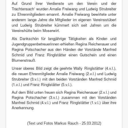
Auf Grund ihrer Verdienste um den Verein und der
Trachtensach‘ wurden Amalie Freiwang und Ludwig Strubreiter
zu Ehrenmitgliedern ernannt. Amalie Freiwang bewirtete unter
anderem lange Jahre die Mitglieder im eigenen Vereinsstüberl
und Ludwig Strubreiter kümmert sich seit Jahren um die
Vereinshütte beim Moserwirt.
Als Dankschön für langjährige Tätigkeiten als Kinder- und
Jugendgruppenbetreuerinnen erhielten Regina Reichenauer und
Regina Potschacher aus den Händen der Vorstände Manfred
Schmid und Franz Ringlstätter einen Gutschein und einen
Blumenstrauß.
Unser oberes Bild zeigt die geehrte Wally Ringlstätter (4.v.l.),
die neuen Ehrenmitglieder Amalie Freiwang (2.v.l.) und Ludwig
Strubreiter (3.v.l.) mit den beiden Vorständen Manfred Schmid
(1.v.l.) und Franz Ringlstätter (5.v.l.).
Auf dem Bild unten freuen sich Regina Reichenauer (2.v.l.) und
Regina Potschacher (3.v.l.) zusammen mit den Vorständen
Manfred Schmid (4.v.l.) und Franz Ringlstätter (1.v.l.) über ihre
Anerkennung.
(Text und Fotos Markus Rauch - 25.03.2012)