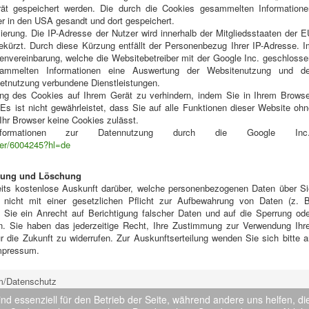
rät gespeichert werden. Die durch die Cookies gesammelten Informatione
er in den USA gesandt und dort gespeichert.
ierung. Die IP-Adresse der Nutzer wird innerhalb der Mitgliedsstaaten der 
kürzt. Durch diese Kürzung entfällt der Personenbezug Ihrer IP-Adresse. I
nvereinbarung, welche die Websitebetreiber mit der Google Inc. geschlosse
esammelten Informationen eine Auswertung der Websitenutzung und de
rnetnutzung verbundene Dienstleistungen.
ung des Cookies auf Ihrem Gerät zu verhindern, indem Sie in Ihrem Browse
s ist nicht gewährleistet, dass Sie auf alle Funktionen dieser Website ohn
hr Browser keine Cookies zulässt.
ormationen zur Datennutzung durch die Google Inc.
wer/6004245?hl=de
igung und Löschung
seits kostenlose Auskunft darüber, welche personenbezogenen Daten über Si
 nicht mit einer gesetzlichen Pflicht zur Aufbewahrung von Daten (z. B
en Sie ein Anrecht auf Berichtigung falscher Daten und auf die Sperrung ode
. Sie haben das jederzeitige Recht, Ihre Zustimmung zur Verwendung Ihre
die Zukunft zu widerrufen. Zur Auskunftserteilung wenden Sie sich bitte a
Impressum.
m/Datenschutz
ind essenziell für den Betrieb der Seite, während andere uns helfen, 