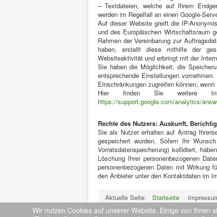
– Textdateien, welche auf Ihrem Endge
werden im Regelfall an einen Google-Serv
Auf dieser Website greift die IP-Anonymis
und des Europäischen Wirtschaftsraum ge
Rahmen der Vereinbarung zur Auftragsdate
haben, erstellt diese mithilfe der g
Websiteaktivität und erbringt mit der Inte
Sie haben die Möglichkeit, die Speicher
entsprechende Einstellungen vornehmen. E
Einschränkungen zugreifen können, wenn I
Hier finden Sie weitere Inf
https://support.google.com/analytics/ans
Rechte des Nutzers: Auskunft, Bericht
Sie als Nutzer erhalten auf Antrag Ihrer
gespeichert wurden. Sofern Ihr Wunsch
Vorratsdatenspeicherung) kollidiert, hab
Löschung Ihrer personenbezogenen Daten
personenbezogenen Daten mit Wirkung für 
den Anbieter unter den Kontaktdaten im 
Aktuelle Seite:
Startseite
Impressu
Wir nutzen Cookies auf unserer Website. Einige von ihnen s