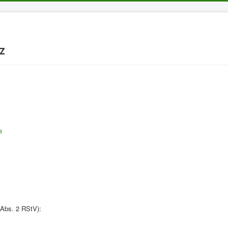
z
e
Abs. 2 RStV):