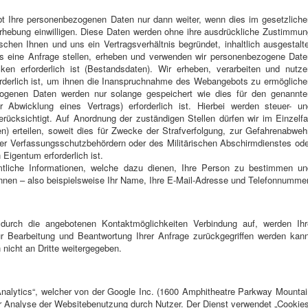
ibt Ihre personenbezogenen Daten nur dann weiter, wenn dies im gesetzliche
erhebung einwilligen. Diese Daten werden ohne ihre ausdrückliche Zustimmun
schen Ihnen und uns ein Vertragsverhältnis begründet, inhaltlich ausgestalt
ns eine Anfrage stellen, erheben und verwenden wir personenbezogene Date
en erforderlich ist (Bestandsdaten). Wir erheben, verarbeiten und nutze
rderlich ist, um ihnen die Inanspruchnahme des Webangebots zu ermögliche
zogenen Daten werden nur solange gespeichert wie dies für den genannte
 Abwicklung eines Vertrags) erforderlich ist. Hierbei werden steuer- un
rücksichtigt. Auf Anordnung der zuständigen Stellen dürfen wir im Einzelfa
) erteilen, soweit dies für Zwecke der Strafverfolgung, zur Gefahrenabwehr
der Verfassungsschutzbehördern oder des Militärischen Abschirmdienstes ode
Eigentum erforderlich ist.
tliche Informationen, welche dazu dienen, Ihre Person zu bestimmen un
nnen – also beispielsweise Ihr Name, Ihre E-Mail-Adresse und Telefonnummer
urch die angebotenen Kontaktmöglichkeiten Verbindung auf, werden Ihr
r Bearbeitung und Beantwortung Ihrer Anfrage zurückgegriffen werden kann
 nicht an Dritte weitergegeben.
nalytics“, welcher von der Google Inc. (1600 Amphitheatre Parkway Mountai
 Analyse der Websitebenutzung durch Nutzer. Der Dienst verwendet „Cookies