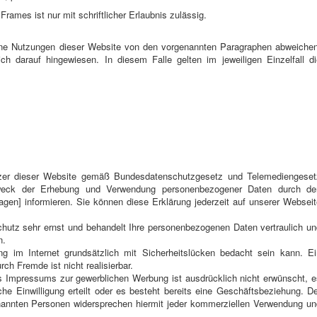
Frames ist nur mit schriftlicher Erlaubnis zulässig.
lne Nutzungen dieser Website von den vorgenannten Paragraphen abweichen
ch darauf hingewiesen. In diesem Falle gelten im jeweiligen Einzelfall di
utzer dieser Website gemäß Bundesdatenschutzgesetz und Telemediengeset
eck der Erhebung und Verwendung personenbezogener Daten durch de
agen] informieren. Sie können diese Erklärung jederzeit auf unserer Webseit
hutz sehr ernst und behandelt Ihre personenbezogenen Daten vertraulich un
n.
g im Internet grundsätzlich mit Sicherheitslücken bedacht sein kann. Ei
ch Fremde ist nicht realisierbar.
 Impressums zur gewerblichen Werbung ist ausdrücklich nicht erwünscht, e
iche Einwilligung erteilt oder es besteht bereits eine Geschäftsbeziehung. D
enannten Personen widersprechen hiermit jeder kommerziellen Verwendung un