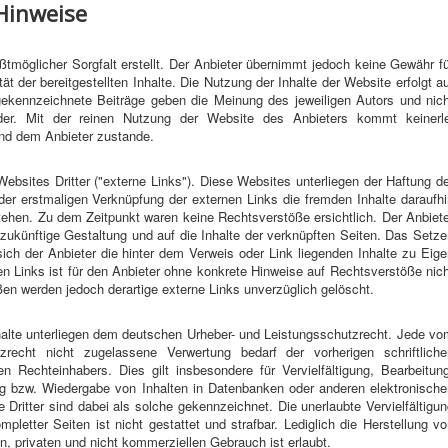
 Hinweise
ßtmöglicher Sorgfalt erstellt. Der Anbieter übernimmt jedoch keine Gewähr f
ität der bereitgestellten Inhalte. Die Nutzung der Inhalte der Website erfolgt a
ekennzeichnete Beiträge geben die Meinung des jeweiligen Autors und nich
er. Mit der reinen Nutzung der Website des Anbieters kommt keinerle
und dem Anbieter zustande.
bsites Dritter ("externe Links"). Diese Websites unterliegen der Haftung d
i der erstmaligen Verknüpfung der externen Links die fremden Inhalte daraufh
tehen. Zu dem Zeitpunkt waren keine Rechtsverstöße ersichtlich. Der Anbiete
d zukünftige Gestaltung und auf die Inhalte der verknüpften Seiten. Das Setz
ich der Anbieter die hinter dem Verweis oder Link liegenden Inhalte zu Eig
en Links ist für den Anbieter ohne konkrete Hinweise auf Rechtsverstöße nic
en werden jedoch derartige externe Links unverzüglich gelöscht.
nhalte unterliegen dem deutschen Urheber- und Leistungsschutzrecht. Jede v
zrecht nicht zugelassene Verwertung bedarf der vorherigen schriftliche
 Rechteinhabers. Dies gilt insbesondere für Vervielfältigung, Bearbeitung
ng bzw. Wiedergabe von Inhalten in Datenbanken oder anderen elektronische
ritter sind dabei als solche gekennzeichnet. Die unerlaubte Vervielfältigu
pletter Seiten ist nicht gestattet und strafbar. Lediglich die Herstellung v
, privaten und nicht kommerziellen Gebrauch ist erlaubt.