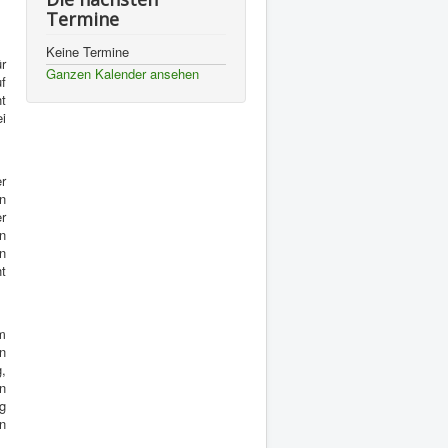
Termine
Keine Termine
ür
Ganzen Kalender ansehen
uf
t
i
er
in
r
en
en
ht
om
n
,
n
ng
on