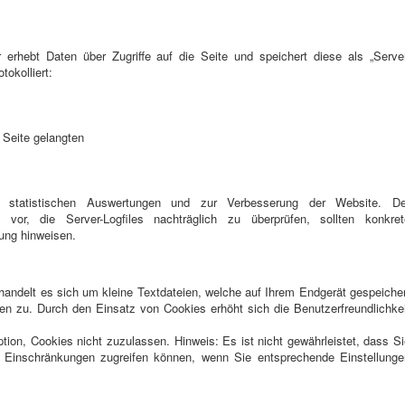
 erhebt Daten über Zugriffe auf die Seite und speichert diese als „Server
tokolliert:
 Seite gelangten
h statistischen Auswertungen und zur Verbesserung der Website. De
s vor, die Server-Logfiles nachträglich zu überprüfen, sollten konkret
ung hinweisen.
andelt es sich um kleine Textdateien, welche auf Ihrem Endgerät gespeicher
ien zu. Durch den Einsatz von Cookies erhöht sich die Benutzerfreundlichke
tion, Cookies nicht zuzulassen. Hinweis: Es ist nicht gewährleistet, dass S
e Einschränkungen zugreifen können, wenn Sie entsprechende Einstellunge