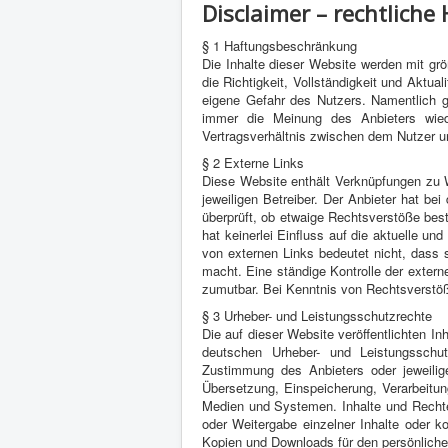
Disclaimer – rechtliche
§ 1 Haftungsbeschränkung
Die Inhalte dieser Website werden mit grö
die Richtigkeit, Vollständigkeit und Aktual
eigene Gefahr des Nutzers. Namentlich g
immer die Meinung des Anbieters wied
Vertragsverhältnis zwischen dem Nutzer 
§ 2 Externe Links
Diese Website enthält Verknüpfungen zu We
jeweiligen Betreiber. Der Anbieter hat be
überprüft, ob etwaige Rechtsverstöße bes
hat keinerlei Einfluss auf die aktuelle un
von externen Links bedeutet nicht, dass s
macht. Eine ständige Kontrolle der extern
zumutbar. Bei Kenntnis von Rechtsverstöß
§ 3 Urheber- und Leistungsschutzrechte
Die auf dieser Website veröffentlichten I
deutschen Urheber- und Leistungsschut
Zustimmung des Anbieters oder jeweiligen
Übersetzung, Einspeicherung, Verarbeitu
Medien und Systemen. Inhalte und Rechte D
oder Weitergabe einzelner Inhalte oder kom
Kopien und Downloads für den persönlichen