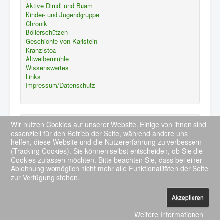
Aktive Dirndl und Buam
Kinder- und Jugendgruppe
Chronik
Böllerschützen
Geschichte von Karlstein
Kranzlstoa
Altweibermühle
Wissenswertes
Links
Impressum/Datenschutz
Die nächsten Termine
Wir nutzen Cookies auf unserer Website. Einige von ihnen sind
essenziell für den Betrieb der Seite, während andere uns
Keine Termine
helfen, diese Website und die Nutzererfahrung zu verbessern
(Tracking Cookies). Sie können selbst entscheiden, ob Sie die
Ganzen Kalender ansehen
Cookies zulassen möchten. Bitte beachten Sie, dass bei einer
Ablehnung womöglich nicht mehr alle Funktionalitäten der Seite
zur Verfügung stehen.
Akzeptieren
© 2026 GTEV Kranzlstoana Karlstein e.V.
Nach oben
Weitere Informationen