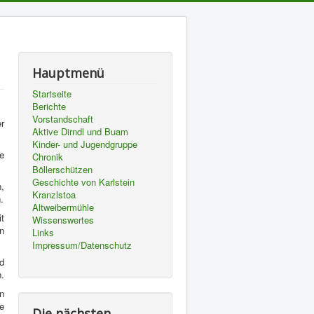
Hauptmenü
Startseite
Berichte
Vorstandschaft
r
Aktive Dirndl und Buam
Kinder- und Jugendgruppe
e
Chronik
Böllerschützen
Geschichte von Karlstein
n,
Kranzlstoa
.
Altweibermühle
it
Wissenswertes
n
Links
Impressum/Datenschutz
d
n.
n
e
Die nächsten