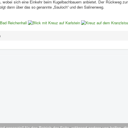
, wobei sich eine Einkehr beim Kugelbachbauern anbietet. Der Rückweg zu
lgt dann über das so genannte „Sauloch“ und den Salinenweg.
a
ind essenziell für den Betrieb der Seite, während andere uns helfen, 