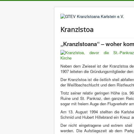
Kranzlstoa
„Kranzlstoana“ – woher ko
Neben dem Zwiesel ist der Kranzlstoa de
1907 leiteten die Gründungsmitglieder de
Der Kranzlstoa ist die östlich steil abfa
der Weißbachschlucht und dem Ristfeuch
Trotz seiner relativ geringen Höhe (ca. 9
Ruine und St. Pankraz, den ganzen Reic
sogar mit freiem Auge den Flugverkehr a
Am 13. August 1994 stellten die Karlste
Schmid und Hubert Hillebrand ein Kreuz au
Der nicht eingetragene und extrem steil
werden. Die Aufstiegszeit ab dem Parkp