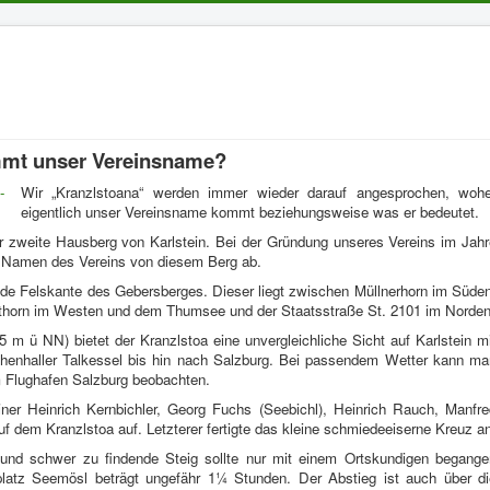
mmt unser Vereinsname?
Wir „Kranzlstoana“ werden immer wieder darauf angesprochen, wohe
eigentlich unser Vereinsname kommt beziehungsweise was er bedeutet.
r zweite Hausberg von Karlstein. Bei der Gründung unseres Vereins im Jahr
n Namen des Vereins von diesem Berg ab.
llende Felskante des Gebersberges. Dieser liegt zwischen Müllnerhorn im Süde
thorn im Westen und dem Thumsee und der Staatsstraße St. 2101 im Norden
65 m ü NN) bietet der Kranzlstoa eine unvergleichliche Sicht auf Karlstein m
henhaller Talkessel bis hin nach Salzburg. Bei passendem Wetter kann ma
m Flughafen Salzburg beobachten.
iner Heinrich Kernbichler, Georg Fuchs (Seebichl), Heinrich Rauch, Manfre
f dem Kranzlstoa auf. Letzterer fertigte das kleine schmiedeeiserne Kreuz a
 und schwer zu findende Steig sollte nur mit einem Ortskundigen begange
latz Seemösl beträgt ungefähr 1¼ Stunden. Der Abstieg ist auch über di