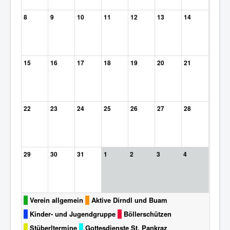
8
9
10
11
12
13
14
15
16
17
18
19
20
21
22
23
24
25
26
27
28
29
30
31
1
2
3
4
Verein allgemein
Aktive Dirndl und Buam
Kinder- und Jugendgruppe
Böllerschützen
Stüberltermine
Gottesdienste St. Pankraz